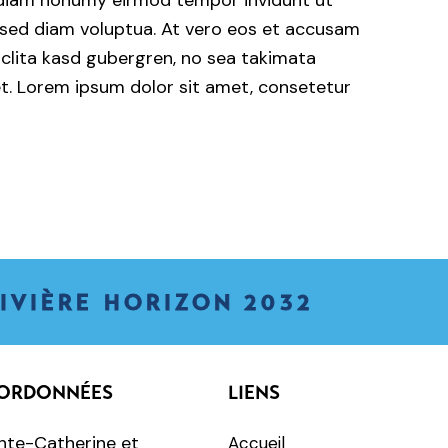
d diam nonumy eirmod tempor invidunt ut
 sed diam voluptua. At vero eos et accusam
 clita kasd gubergren, no sea takimata
t. Lorem ipsum dolor sit amet, consetetur
IVIÈRE HORIZON 2032
ORDONNÉES
LIENS
nte-Catherine et
Accueil