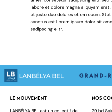
amet, consetetur sadipscing elitr, se
labore et dolore magna aliquyam erat,
et justo duo dolores et ea rebum. Stet
sanctus est Lorem ipsum dolor sit ame
sadipscing elitr.
GRAND-R
LE MOUVEMENT
NOS CO
LANBÉLYA BEL est un collectif de
29 bd Sai