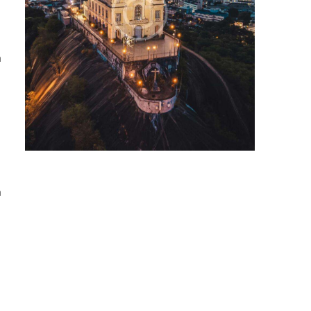
m
m
d