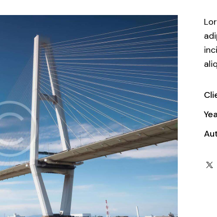
Lor
adi
inc
ali
Cli
Yea
Au