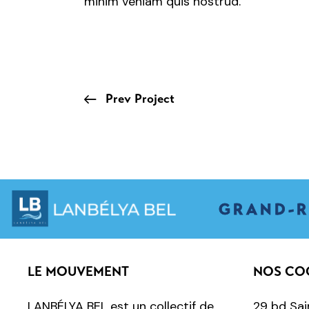
minim veniam quis nostrud.
Prev Project
GRAND-R
LE MOUVEMENT
NOS CO
LANBÉLYA BEL est un collectif de
29 bd Sai