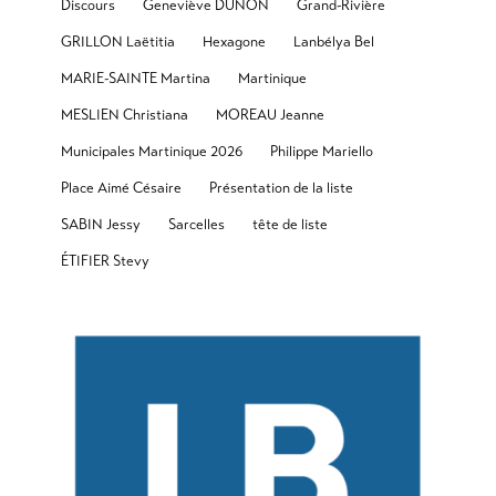
Discours
Geneviève DUNON
Grand-Rivière
GRILLON Laëtitia
Hexagone
Lanbélya Bel
MARIE-SAINTE Martina
Martinique
MESLIEN Christiana
MOREAU Jeanne
Municipales Martinique 2026
Philippe Mariello
Place Aimé Césaire
Présentation de la liste
SABIN Jessy
Sarcelles
tête de liste
ÉTIFIER Stevy